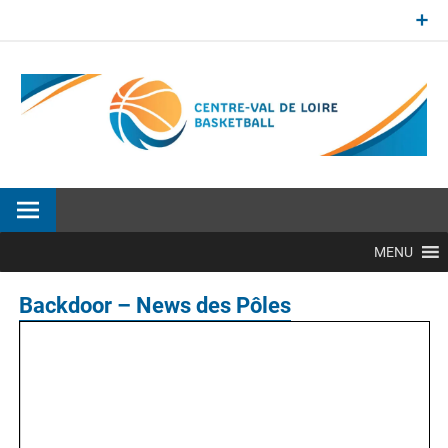
Aller
au
contenu
Site officiel de la Ligue Centre-Val de Loire de BasketBall
MENU
Backdoor – News des Pôles