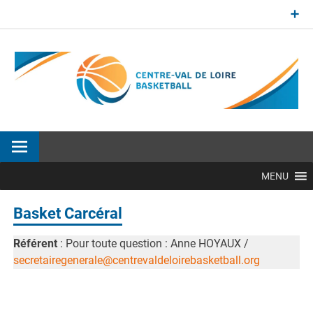
Aller
au
contenu
Site officiel de la Ligue Centre-Val de Loire de BasketBall
MENU
Basket Carcéral
Référent
: Pour toute question : Anne HOYAUX /
secretairegenerale@centrevaldeloirebasketball.org