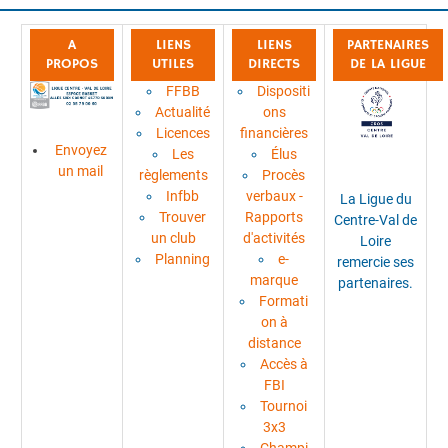
A
LIENS
LIENS
PARTENAIRES
PROPOS
UTILES
DIRECTS
DE LA LIGUE
FFBB
Dispositi
Actualité
ons
Licences
financières
Envoyez
Les
Élus
un mail
règlements
Procès
Infbb
verbaux -
La Ligue du
Trouver
Rapports
Centre-Val de
un club
d'activités
Loire
Planning
e-
remercie ses
marque
partenaires.
Formati
on à
distance
Accès à
FBI
Tournoi
3x3
Champi