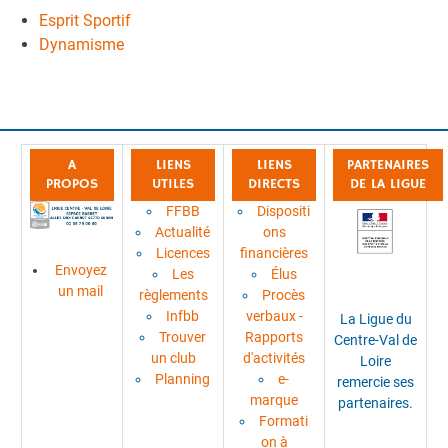
Esprit Sportif
Dynamisme
A
LIENS
LIENS
PARTENAIRES
PROPOS
UTILES
DIRECTS
DE LA LIGUE
FFBB
Dispositi
Actualité
ons
Licences
financières
Envoyez
Les
Élus
un mail
règlements
Procès
Infbb
verbaux -
La Ligue du
Trouver
Rapports
Centre-Val de
un club
d'activités
Loire
Planning
e-
remercie ses
marque
partenaires.
Formati
on à