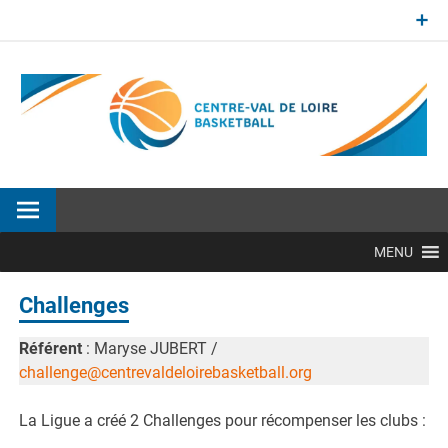
Aller
au
contenu
Site officiel de la Ligue Centre-Val de Loire de BasketBall
MENU
Challenges
Référent
: Maryse JUBERT /
challenge@centrevaldeloirebasketball.org
La Ligue a créé 2 Challenges pour récompenser les clubs :