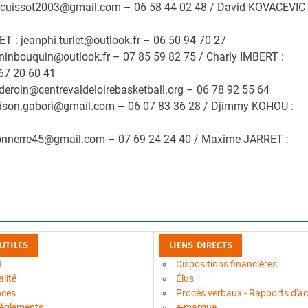
.cuissot2003@gmail.com – 06 58 44 02 48 / David KOVACEVIC 
T : jeanphi.turlet@outlook.fr – 06 50 94 70 27
ninbouquin@outlook.fr – 07 85 59 82 75 / Charly IMBERT :
 67 20 60 41
deroin@centrevaldeloirebasketball.org – 06 78 92 55 64
alison.gabori@gmail.com – 06 07 83 36 28 / Djimmy KOHOU :
nnerre45@gmail.com – 07 69 24 24 40 / Maxime JARRET :
 UTILES
LIENS DIRECTS
B
Dispositions financières
lité
Élus
nces
Procès verbaux - Rapports d'act
règlements
e-marque