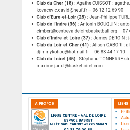
Club du Cher (18)
: Agathe CUISSOT : agathe
kovacevic.david@neuf.fr – 06 12 12 69 90
Club d’Eure-et-Loir (28)
: Jean-Philippe TURLE
Club de l’Indre (36)
: Antonin BOUQUIN : anto
cimbert@centrevaldeloirebasketball.org – 07
Club d’Indre-et-Loire (37)
: James DEROIN : j
Club du Loir-et-Cher (41)
: Alison GABORI : 
djimmykohou@hotmail.fr – 06 83 44 17 10
Club du Loiret (45)
: Stéphane TONNERRE sto
maxime.jarret@basketloiret.com
A PROPOS
LIENS
FFB
Actua
Lice
Les 