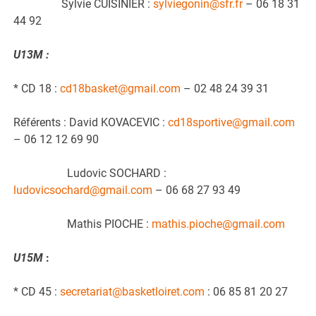
Sylvie CUISINIER :
sylviegonin@sfr.fr
– 06 18 31
44 92
U13M :
* CD 18 :
cd18basket@gmail.com
– 02 48 24 39 31
Référents : David KOVACEVIC :
cd18sportive@gmail.com
– 06 12 12 69 90
Ludovic SOCHARD :
ludovicsochard@gmail.com
– 06 68 27 93 49
Mathis PIOCHE :
mathis.pioche@gmail.com
U15M
:
* CD 45 :
secretariat@basketloiret.com
: 06 85 81 20 27