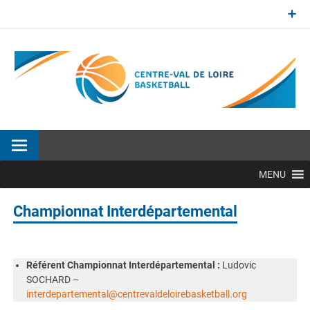
Aller
au
contenu
Site officiel de la Ligue Centre-Val de Loire de BasketBall
MENU
Championnat Interdépartemental
Référent Championnat Interdépartemental :
Ludovic
SOCHARD –
interdepartemental@centrevaldeloirebasketball.org