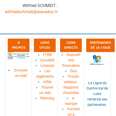
Wilfried SCHMIDT :
wilfriedschmidt@wanadoo.fr
A
LIENS
LIENS
PARTENAIRES
PROPOS
UTILES
DIRECTS
DE LA LIGUE
FFBB
Dispositi
Actualité
ons
Licences
financières
Envoyez
Les
Élus
un mail
règlements
Procès
Infbb
verbaux -
La Ligue du
Trouver
Rapports
Centre-Val de
un club
d'activités
Loire
Planning
e-
remercie ses
marque
partenaires.
Formati
on à