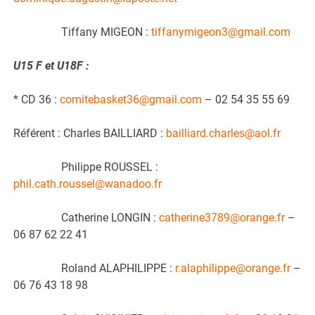
Tiffany MIGEON :
tiffanymigeon3@gmail.com
U15 F et U18F :
* CD 36 :
comitebasket36@gmail.com
– 02 54 35 55 69
Référent : Charles BAILLIARD :
bailliard.charles@aol.fr
Philippe ROUSSEL :
phil.cath.roussel@wanadoo.fr
Catherine LONGIN :
catherine3789@orange.fr
–
06 87 62 22 41
Roland ALAPHILIPPE :
r.alaphilippe@orange.fr
–
06 76 43 18 98