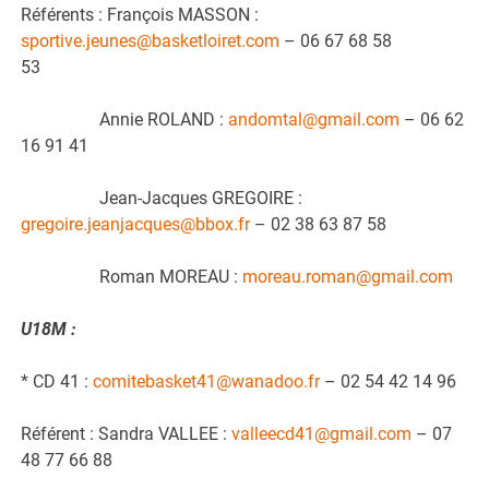
Référents : François MASSON :
sportive.jeunes@basketloiret.com
– 06 67 68 58
53
Annie ROLAND :
andomtal@gmail.com
– 06 62
16 91 41
Jean-Jacques GREGOIRE :
gregoire.jeanjacques@bbox.fr
– 02 38 63 87 58
Roman MOREAU :
moreau.roman@gmail.com
U18M :
* CD 41 :
comitebasket41@wanadoo.fr
– 02 54 42 14 96
Référent : Sandra VALLEE :
valleecd41@gmail.com
– 07
48 77 66 88