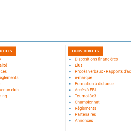
 UTILES
LIENS DIRECTS
B
Dispositions financières
lité
Élus
nces
Procès verbaux - Rapports d'act
règlements
e-marque
b
Formation à distance
ver un club
Accès à FBI
ning
Tournoi 3x3
Championnat
Règlements
Partenaires
Annonces