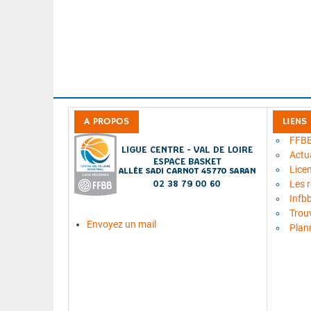
A PROPOS
LIENS
FFB
Actua
Lice
Les 
Infb
Trou
Envoyez un mail
Plan