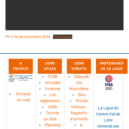
PV n°03 de Décembre 2024
Télécharger
A
LIENS
LIENS
PARTENAIRES
PROPOS
UTILES
DIRECTS
DE LA LIGUE
FFBB
Dispositi
Actualité
ons
Licences
financières
Envoyez
Les
Élus
un mail
règlements
Procès
Infbb
verbaux -
La Ligue du
Trouver
Rapports
Centre-Val de
un club
d'activités
Loire
Planning
e-
remercie ses