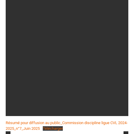
Résumé pour diffusion au public_Commission discipline ligue CVL 2024-
2025_n°7_Juin 2025
Télécharger