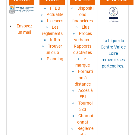
FFBB
Dispositi
Actualité
ons
Licences
financières
Envoyez
Les
Élus
un mail
règlements
Procès
Infbb
verbaux -
La Ligue du
Trouver
Rapports
Centre-Val de
un club
d'activités
Loire
Planning
e-
remercie ses
marque
partenaires.
Formati
on à
distance
Accès à
FBI
Tournoi
3x3
Champi
onnat
Règleme
nts