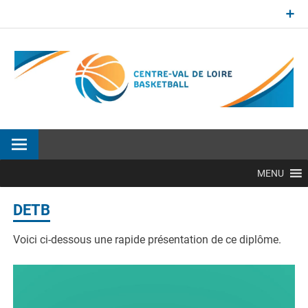
Aller
au
contenu
Site officiel de la Ligue Centre-Val de Loire de BasketBall
MENU
DETB
Voici ci-dessous une rapide présentation de ce diplôme.