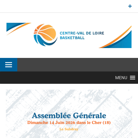
Aller
au
contenu
Site officiel de la Ligue Centre-Val de Loire de BasketBall
MENU