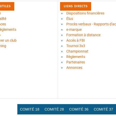
 UTILES
LIENS DIRECTS
B
Dispositions financières
lité
Élus
nces
Procès verbaux - Rapports d'act
règlements
e-marque
b
Formation à distance
ver un club
Accès à FBI
ning
Tournoi 3x3
Championnat
Règlements
Partenaires
Annonces
COMITÉ 18
COMITÉ 28
COMITÉ 36
COMITÉ 37