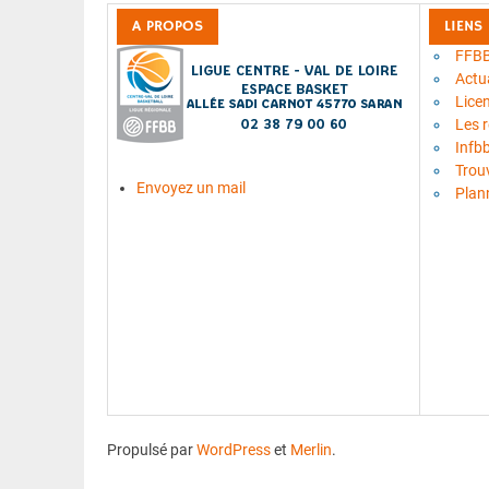
A PROPOS
LIENS
FFB
Actua
Lice
Les 
Infb
Trou
Envoyez un mail
Plan
Propulsé par
WordPress
et
Merlin
.