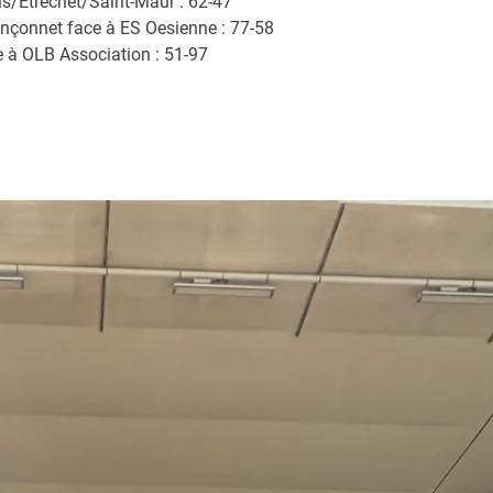
s/Etrechet/Saint-Maur : 62-47
nçonnet face à ES Oesienne : 77-58
e à OLB Association : 51-97