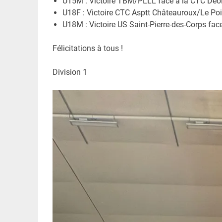
U15M : Victoire TBM/PLLL face à la CTC Déol
U18F : Victoire CTC Asptt Châteauroux/Le Poi
U18M : Victoire US Saint-Pierre-des-Corps fac
Félicitations à tous !
Division 1