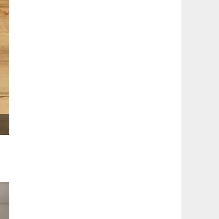
U13M – Chartres