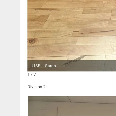
U13F – Saran
1 / 7
Division 2 :