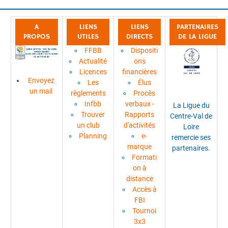
A
LIENS
LIENS
PARTENAIRES
PROPOS
UTILES
DIRECTS
DE LA LIGUE
FFBB
Dispositi
Actualité
ons
Licences
financières
Envoyez
Les
Élus
un mail
règlements
Procès
Infbb
verbaux -
La Ligue du
Trouver
Rapports
Centre-Val de
un club
d'activités
Loire
Planning
e-
remercie ses
marque
partenaires.
Formati
on à
distance
Accès à
FBI
Tournoi
3x3