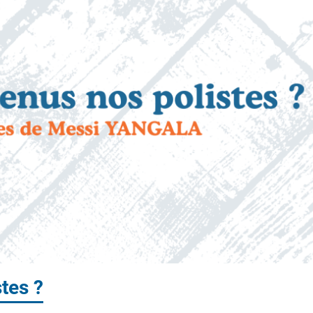
tes ?