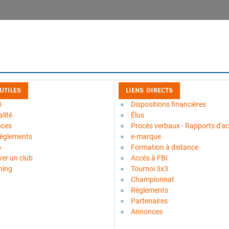
 UTILES
LIENS DIRECTS
B
Dispositions financières
lité
Élus
nces
Procès verbaux - Rapports d'act
règlements
e-marque
b
Formation à distance
ver un club
Accès à FBI
ning
Tournoi 3x3
Championnat
Règlements
Partenaires
Annonces