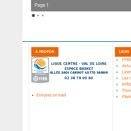
Page 1
A PROPOS
LIENS
FFB
Actua
Lice
Les 
Infb
Trou
Envoyez un mail
Plan