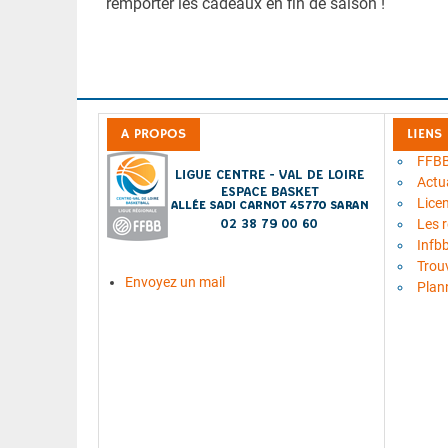
remporter les cadeaux en fin de saison !
A PROPOS
LIENS
FFB
Actua
Lice
Les 
Infb
Trou
Envoyez un mail
Plan