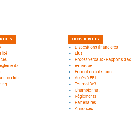
 UTILES
LIENS DIRECTS
B
Dispositions financières
lité
Élus
nces
Procès verbaux - Rapports d'act
règlements
e-marque
b
Formation à distance
ver un club
Accès à FBI
ning
Tournoi 3x3
Championnat
Règlements
Partenaires
Annonces