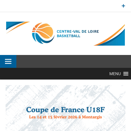
Aller
au
contenu
Site officiel de la Ligue Centre-Val de Loire de BasketBall
MENU