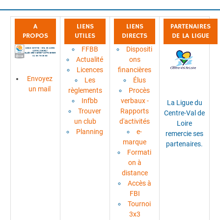
A
LIENS
LIENS
PARTENAIRES
PROPOS
UTILES
DIRECTS
DE LA LIGUE
FFBB
Dispositi
Actualité
ons
Licences
financières
Envoyez
Les
Élus
un mail
règlements
Procès
Infbb
verbaux -
La Ligue du
Trouver
Rapports
Centre-Val de
un club
d'activités
Loire
Planning
e-
remercie ses
marque
partenaires.
Formati
on à
distance
Accès à
FBI
Tournoi
3x3