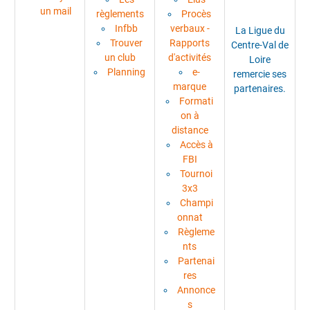
un mail
règlements
Procès
Infbb
verbaux -
La Ligue du
Trouver
Rapports
Centre-Val de
un club
d'activités
Loire
Planning
e-
remercie ses
marque
partenaires.
Formati
on à
distance
Accès à
FBI
Tournoi
3x3
Champi
onnat
Règleme
nts
Partenai
res
Annonce
s