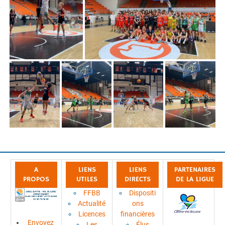
A
LIENS
LIENS
PARTENAIRES
PROPOS
UTILES
DIRECTS
DE LA LIGUE
FFBB
Dispositi
Actualité
ons
Licences
financières
Envoyez
Les
Élus