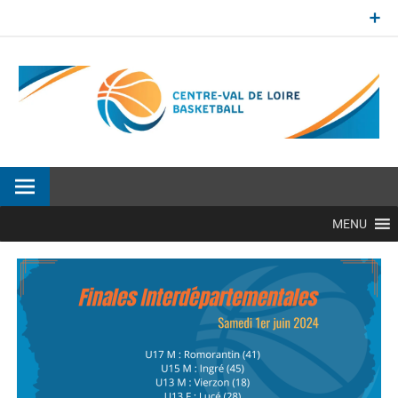
Aller
au
contenu
Site officiel de la Ligue Centre-Val de Loire de BasketBall
MENU