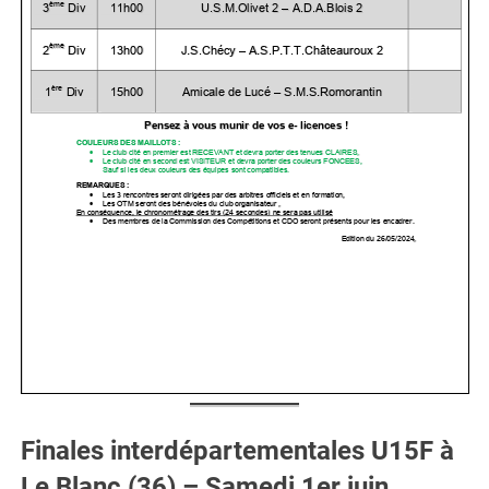
Finales interdépartementales U15F à
Le Blanc (36) – Samedi 1er juin