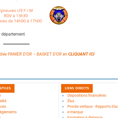
r département.
dédiée PANIER D’OR – BASKET D’OR en
CLIQUANT I
CI
 UTILES
LIENS DIRECTS
B
Dispositions financières
lité
Élus
nces
Procès verbaux - Rapports d'act
règlements
e-marque
b
Formation à distance