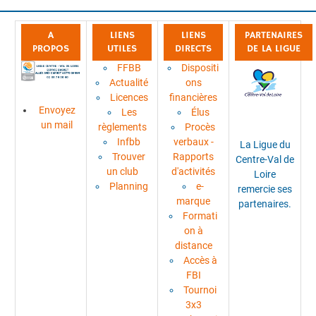
A
LIENS
LIENS
PARTENAIRES
PROPOS
UTILES
DIRECTS
DE LA LIGUE
FFBB
Dispositi
Actualité
ons
Licences
financières
Envoyez
Les
Élus
un mail
règlements
Procès
Infbb
verbaux -
La Ligue du
Trouver
Rapports
Centre-Val de
un club
d'activités
Loire
Planning
e-
remercie ses
marque
partenaires.
Formati
on à
distance
Accès à
FBI
Tournoi
3x3