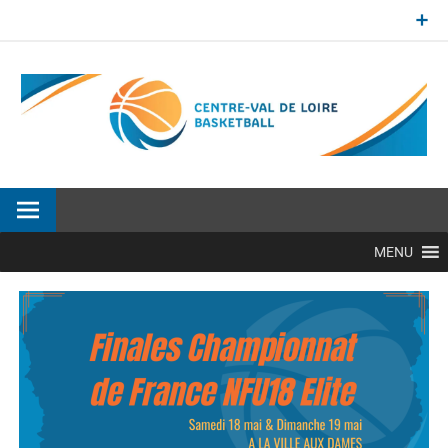
Aller
au
contenu
Site officiel de la Ligue Centre-Val de Loire de BasketBall
MENU