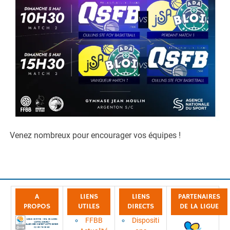
Venez nombreux pour encourager vos équipes !
A
LIENS
LIENS
PARTENAIRES
PROPOS
UTILES
DIRECTS
DE LA LIGUE
FFBB
Dispositi