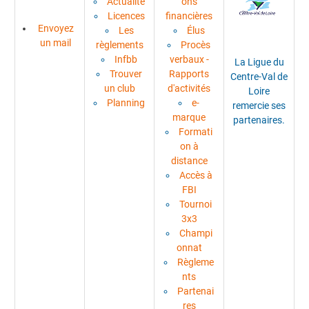
Actualité
ons
Licences
financières
Envoyez
Les
Élus
un mail
règlements
Procès
Infbb
verbaux -
La Ligue du
Trouver
Rapports
Centre-Val de
un club
d'activités
Loire
Planning
e-
remercie ses
marque
partenaires.
Formati
on à
distance
Accès à
FBI
Tournoi
3x3
Champi
onnat
Règleme
nts
Partenai
res