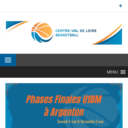
Aller
au
contenu
Site officiel de la Ligue Centre-Val de Loire de BasketBall
MENU