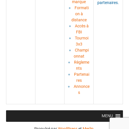
marque
partenaires.
Formati
on à
distance
Accès à
FBI
Tournoi
3x3
Champi
onnat
Règleme
nts
Partenai
res
Annonce
s
MENU
Propulsé par
WordPress
et
Merlin
.