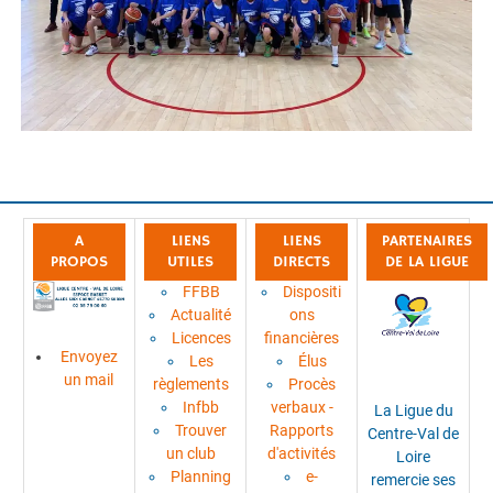
A
LIENS
LIENS
PARTENAIRES
PROPOS
UTILES
DIRECTS
DE LA LIGUE
FFBB
Dispositi
Actualité
ons
Licences
financières
Envoyez
Les
Élus
un mail
règlements
Procès
Infbb
verbaux -
La Ligue du
Trouver
Rapports
Centre-Val de
un club
d'activités
Loire
Planning
e-
remercie ses