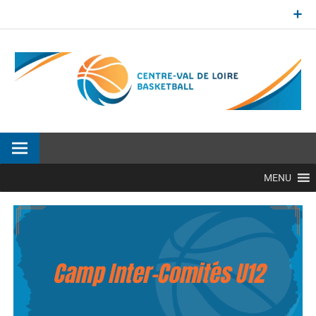
Aller
au
contenu
Site officiel de la Ligue Centre-Val de Loire de BasketBall
MENU