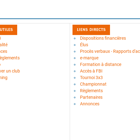
 UTILES
LIENS DIRECTS
B
Dispositions financières
lité
Élus
nces
Procès verbaux - Rapports d'act
règlements
e-marque
b
Formation à distance
ver un club
Accès à FBI
ning
Tournoi 3x3
Championnat
Règlements
Partenaires
Annonces