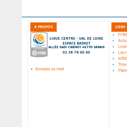
A PROPOS
LIENS
FFB
Actua
Lice
Les 
Infb
Trou
Envoyez un mail
Plan