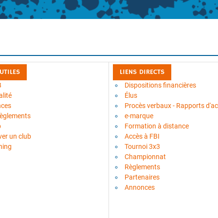
 UTILES
LIENS DIRECTS
B
Dispositions financières
lité
Élus
nces
Procès verbaux - Rapports d'act
règlements
e-marque
b
Formation à distance
ver un club
Accès à FBI
ning
Tournoi 3x3
Championnat
Règlements
Partenaires
Annonces