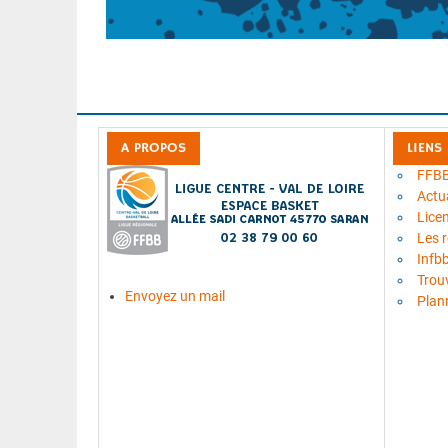
A PROPOS
LIENS
FFB
Actua
Lice
Les 
Infb
Trou
Envoyez un mail
Plan