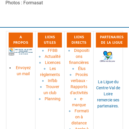
Photos : Formasat
A
LIENS
LIENS
PARTENAIRES
PROPOS
UTILES
DIRECTS
DE LA LIGUE
FFBB
Dispositi
Actualité
ons
Licences
financières
Envoyez
Les
Élus
un mail
règlements
Procès
Infbb
verbaux -
La Ligue du
Trouver
Rapports
Centre-Val de
un club
d'activités
Loire
Planning
e-
remercie ses
marque
partenaires.
Formati
on à
distance