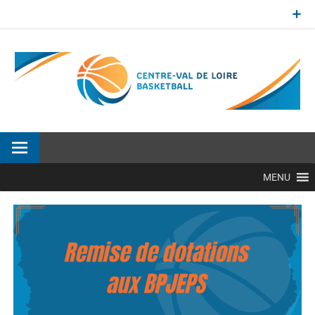
Aller
au
contenu
Site officiel de la Ligue Centre-Val de Loire de BasketBall
MENU