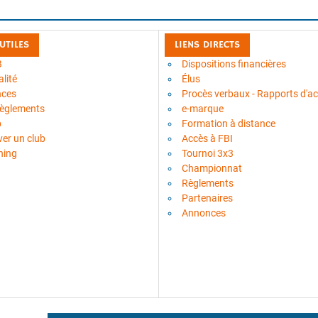
 UTILES
LIENS DIRECTS
B
Dispositions financières
lité
Élus
nces
Procès verbaux - Rapports d'act
règlements
e-marque
b
Formation à distance
ver un club
Accès à FBI
ning
Tournoi 3x3
Championnat
Règlements
Partenaires
Annonces