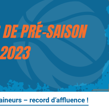
aineurs – record d’affluence !