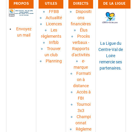
PROPOS
UTILES
DIRECTS
DE LA LIGUE
FFBB
Dispositi
Actualité
ons
Licences
financières
Envoyez
Les
Élus
un mail
règlements
Procès
Infbb
verbaux -
La Ligue du
Trouver
Rapports
Centre-Val de
un club
d'activités
Loire
Planning
e-
remercie ses
marque
partenaires.
Formati
on à
distance
Accès à
FBI
Tournoi
3x3
Champi
onnat
Règleme