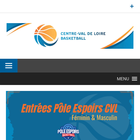
Aller
au
contenu
Site officiel de la Ligue Centre-Val de Loire de BasketBall
MENU