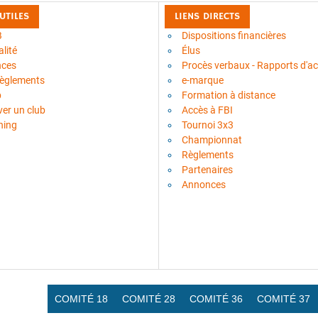
 UTILES
LIENS DIRECTS
B
Dispositions financières
lité
Élus
nces
Procès verbaux - Rapports d'act
règlements
e-marque
b
Formation à distance
ver un club
Accès à FBI
ning
Tournoi 3x3
Championnat
Règlements
Partenaires
Annonces
COMITÉ 18
COMITÉ 28
COMITÉ 36
COMITÉ 37