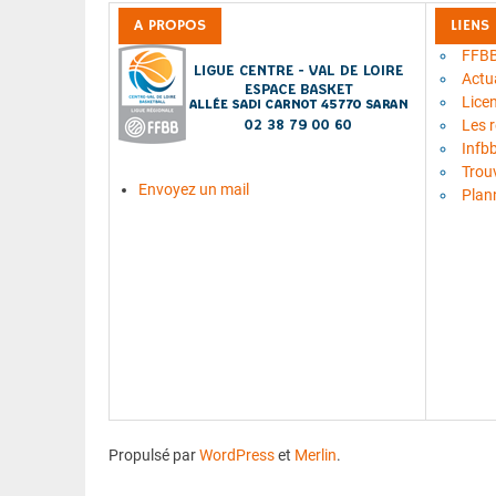
A PROPOS
LIENS
FFB
Actua
Lice
Les 
Infb
Trou
Envoyez un mail
Plan
Propulsé par
WordPress
et
Merlin
.