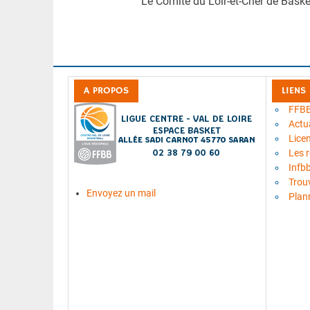
Le Comité du Loir-et-Cher de Baske
A PROPOS
LIENS
FFB
Actua
Lice
Les 
Infb
Trou
Envoyez un mail
Plan