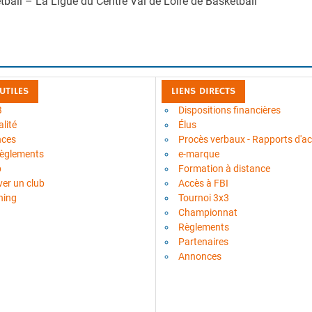
tball – La Ligue du Centre Val de Loire de Basketball
 UTILES
LIENS DIRECTS
B
Dispositions financières
lité
Élus
nces
Procès verbaux - Rapports d'act
règlements
e-marque
b
Formation à distance
ver un club
Accès à FBI
ning
Tournoi 3x3
Championnat
Règlements
Partenaires
Annonces