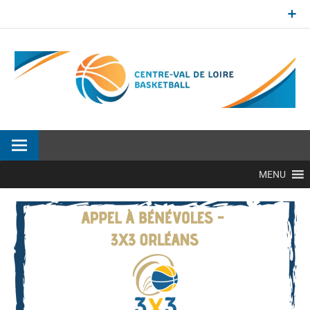
Aller
au
contenu
Site officiel de la Ligue Centre-Val de Loire de BasketBall
MENU