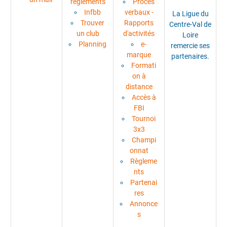
règlements
Procès
Infbb
verbaux -
La Ligue du
Trouver
Rapports
Centre-Val de
un club
d'activités
Loire
Planning
e-
remercie ses
marque
partenaires.
Formati
on à
distance
Accès à
FBI
Tournoi
3x3
Champi
onnat
Règleme
nts
Partenai
res
Annonce
s