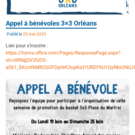
Appel à bénévoles 3×3 Orléans
Publié le
25 mai 2023
Lien pour s’inscrire :
https://forms.office.com/Pages/ResponsePage.aspx?
id=cWlNgQV2IUOS-
a061_SKzvtfkMRCbOFDpHrK3upKe31URDFKU1QyNkk2NUJ