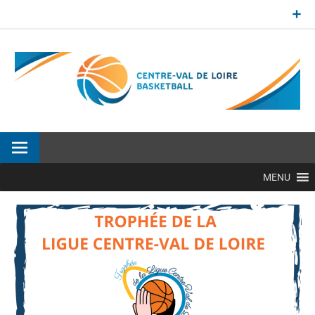
Aller
au
contenu
Site officiel de la Ligue Centre-Val de Loire de BasketBall
MENU