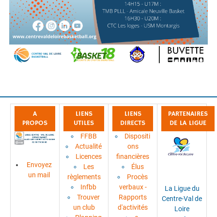
A
LIENS
LIENS
PARTENAIRES
PROPOS
UTILES
DIRECTS
DE LA LIGUE
FFBB
Dispositi
Actualité
ons
Licences
financières
Envoyez
Les
Élus
un mail
règlements
Procès
Infbb
verbaux -
La Ligue du
Trouver
Rapports
Centre-Val de
un club
d'activités
Loire