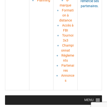
Planning
e-
remercie ses
marque
partenaires.
Formati
on à
distance
Accès à
FBI
Tournoi
3x3
Champi
onnat
Règleme
nts
Partenai
res
Annonce
s
MENU