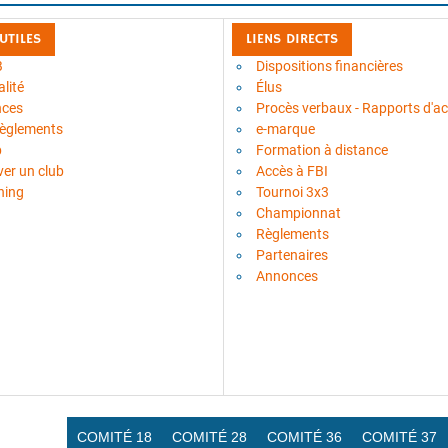
 UTILES
LIENS DIRECTS
B
Dispositions financières
lité
Élus
nces
Procès verbaux - Rapports d'act
règlements
e-marque
b
Formation à distance
ver un club
Accès à FBI
ning
Tournoi 3x3
Championnat
Règlements
Partenaires
Annonces
COMITÉ 18
COMITÉ 28
COMITÉ 36
COMITÉ 37