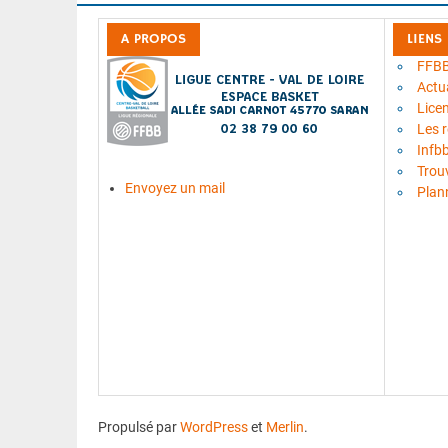
A PROPOS
LIENS
FFB
Actua
Lice
Les 
Infb
Trou
Envoyez un mail
Plan
Propulsé par
WordPress
et
Merlin
.