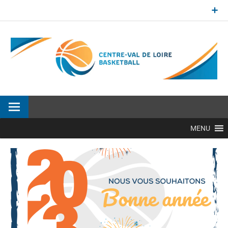
Aller
au
contenu
Site officiel de la Ligue Centre-Val de Loire de BasketBall
MENU