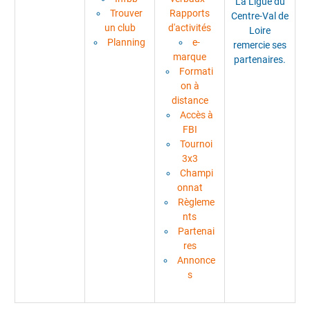
La Ligue du
Trouver
Rapports
Centre-Val de
un club
d'activités
Loire
Planning
e-
remercie ses
marque
partenaires.
Formati
on à
distance
Accès à
FBI
Tournoi
3x3
Champi
onnat
Règleme
nts
Partenai
res
Annonce
s