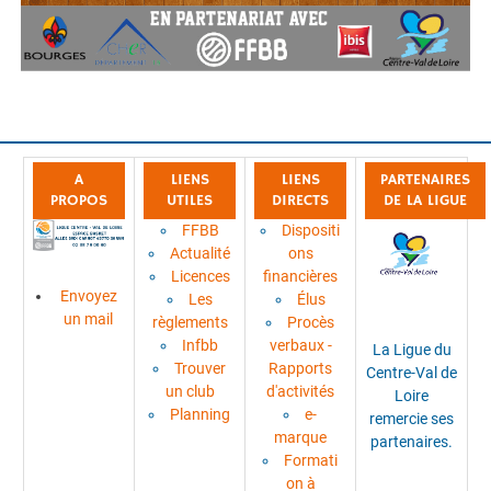
A
LIENS
LIENS
PARTENAIRES
PROPOS
UTILES
DIRECTS
DE LA LIGUE
FFBB
Dispositi
Actualité
ons
Licences
financières
Envoyez
Les
Élus
un mail
règlements
Procès
Infbb
verbaux -
La Ligue du
Trouver
Rapports
Centre-Val de
un club
d'activités
Loire
Planning
e-
remercie ses
marque
partenaires.
Formati
on à