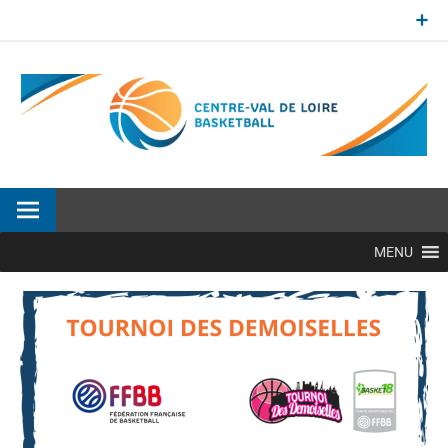
Aller
au
contenu
Site officiel de la Ligue Centre-Val de Loire de BasketBall
MENU