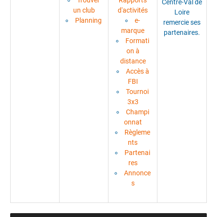
Trouver
Rapports
Centre-Val de
un club
d'activités
Loire
Planning
e-
remercie ses
marque
partenaires.
Formati
on à
distance
Accès à
FBI
Tournoi
3x3
Champi
onnat
Règleme
nts
Partenai
res
Annonce
s