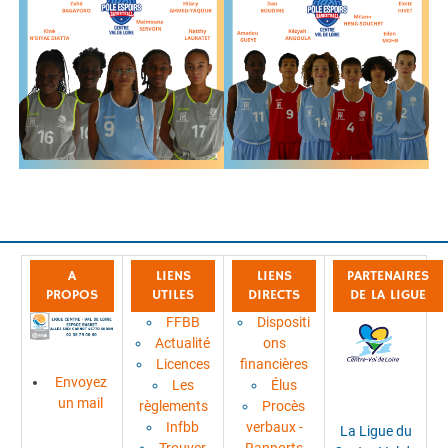
A
LIENS
LIENS
PARTENAIRES
PROPOS
UTILES
DIRECTS
DE LA LIGUE
FFBB
Dispositi
Actualité
ons
Licences
financières
Envoyez
Les
Élus
un mail
règlements
Procès
Infbb
verbaux -
La Ligue du