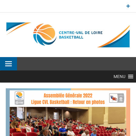
Aller
au
contenu
Site officiel de la Ligue Centre-Val de Loire de BasketBall
MENU