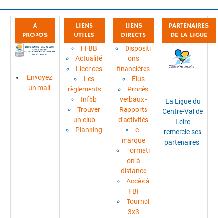
A
LIENS
LIENS
PARTENAIRES
PROPOS
UTILES
DIRECTS
DE LA LIGUE
FFBB
Dispositi
Actualité
ons
Licences
financières
Envoyez
Les
Élus
un mail
règlements
Procès
Infbb
verbaux -
La Ligue du
Trouver
Rapports
Centre-Val de
un club
d'activités
Loire
Planning
e-
remercie ses
marque
partenaires.
Formati
on à
distance
Accès à
FBI
Tournoi
3x3