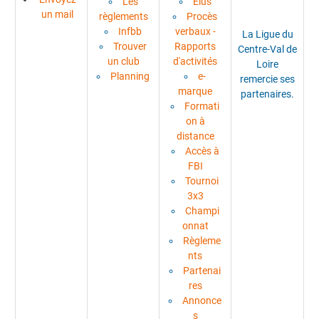
Les
Élus
un mail
règlements
Procès
Infbb
verbaux -
La Ligue du
Trouver
Rapports
Centre-Val de
un club
d'activités
Loire
Planning
e-
remercie ses
marque
partenaires.
Formati
on à
distance
Accès à
FBI
Tournoi
3x3
Champi
onnat
Règleme
nts
Partenai
res
Annonce
s