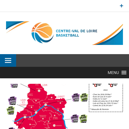
Aller
au
contenu
Site officiel de la Ligue Centre-Val de Loire de BasketBall
MENU