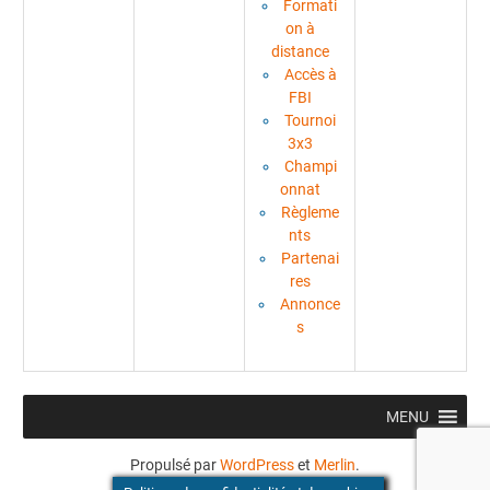
Formati
on à
distance
Accès à
FBI
Tournoi
3x3
Champi
onnat
Règleme
nts
Partenai
res
Annonce
s
MENU
Propulsé par
WordPress
et
Merlin
.