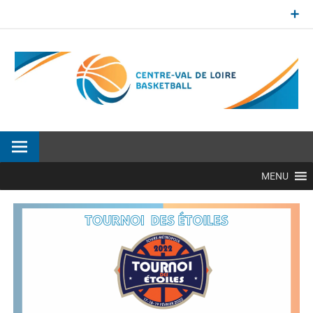
Aller
au
contenu
Site officiel de la Ligue Centre-Val de Loire de BasketBall
MENU