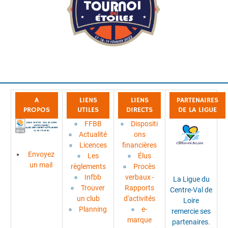
A
LIENS
LIENS
PARTENAIRES
PROPOS
UTILES
DIRECTS
DE LA LIGUE
FFBB
Dispositi
Actualité
ons
Licences
financières
Envoyez
Les
Élus
un mail
règlements
Procès
Infbb
verbaux -
La Ligue du
Trouver
Rapports
Centre-Val de
un club
d'activités
Loire
Planning
e-
remercie ses
marque
partenaires.