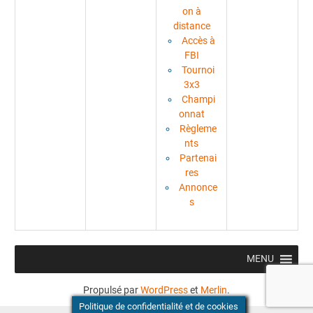
on à
distance
Accès à
FBI
Tournoi
3x3
Champi
onnat
Règleme
nts
Partenai
res
Annonce
s
MENU
Propulsé par
WordPress
et
Merlin
.
Politique de confidentialité et de cookies