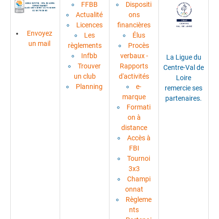
FFBB
Dispositi
Actualité
ons
Licences
financières
Envoyez
Les
Élus
un mail
règlements
Procès
Infbb
verbaux -
La Ligue du
Trouver
Rapports
Centre-Val de
un club
d'activités
Loire
Planning
e-
remercie ses
marque
partenaires.
Formati
on à
distance
Accès à
FBI
Tournoi
3x3
Champi
onnat
Règleme
nts