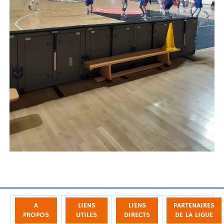
A
LIENS
LIENS
PARTENAIRES
PROPOS
UTILES
DIRECTS
DE LA LIGUE