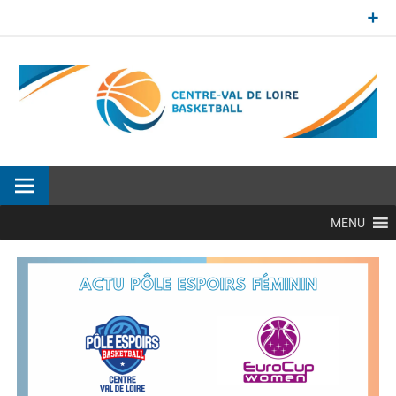
Aller
au
contenu
Site officiel de la Ligue Centre-Val de Loire de BasketBall
MENU