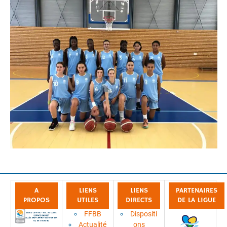
A
LIENS
LIENS
PARTENAIRES
PROPOS
UTILES
DIRECTS
DE LA LIGUE
FFBB
Dispositi
Actualité
ons