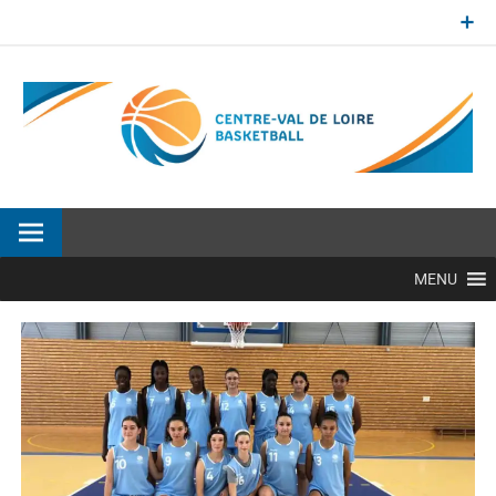
Aller
au
contenu
Site officiel de la Ligue Centre-Val de Loire de BasketBall
MENU