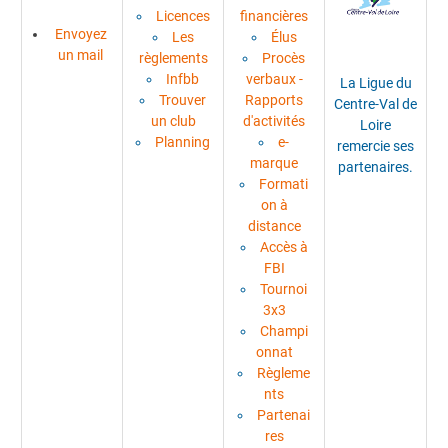
Licences
financières
Envoyez
Les
Élus
un mail
règlements
Procès
Infbb
verbaux -
La Ligue du
Trouver
Rapports
Centre-Val de
un club
d'activités
Loire
Planning
e-
remercie ses
marque
partenaires.
Formati
on à
distance
Accès à
FBI
Tournoi
3x3
Champi
onnat
Règleme
nts
Partenai
res