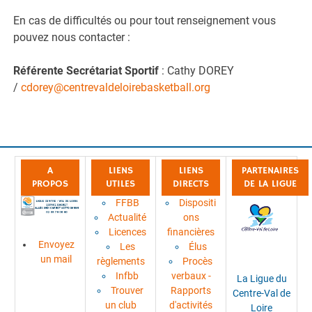
En cas de difficultés ou pour tout renseignement vous
pouvez nous contacter :
Référente Secrétariat Sportif
: Cathy DOREY
/
cdorey@centrevaldeloirebasketball.org
A
LIENS
LIENS
PARTENAIRES
PROPOS
UTILES
DIRECTS
DE LA LIGUE
FFBB
Dispositi
Actualité
ons
Licences
financières
Envoyez
Les
Élus
un mail
règlements
Procès
Infbb
verbaux -
La Ligue du
Trouver
Rapports
Centre-Val de
un club
d'activités
Loire