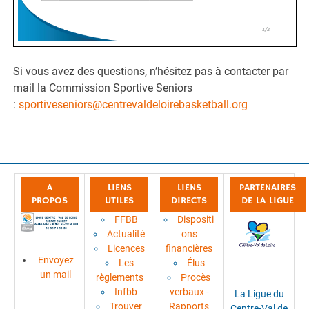
Si vous avez des questions, n’hésitez pas à contacter par
mail la Commission Sportive Seniors
:
sportiveseniors@centrevaldeloirebasketball.org
A
LIENS
LIENS
PARTENAIRES
PROPOS
UTILES
DIRECTS
DE LA LIGUE
FFBB
Dispositi
Actualité
ons
Licences
financières
Envoyez
Les
Élus
un mail
règlements
Procès
Infbb
verbaux -
La Ligue du
Trouver
Rapports
Centre-Val de