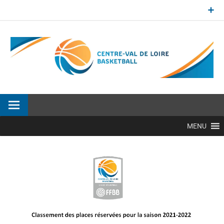
Aller
au
contenu
Site officiel de la Ligue Centre-Val de Loire de BasketBall
MENU