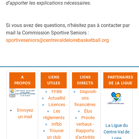
d’apporter les explications nécessaires.
Si vous avez des questions, n’hésitez pas à contacter par
mail la Commission Sportive Seniors :
sportiveseniors@centrevaldeloirebasketball.org
A
LIENS
LIENS
PARTENAIRES
PROPOS
UTILES
DIRECTS
DE LA LIGUE
FFBB
Dispositi
Actualité
ons
Licences
financières
Envoyez
Les
Élus
un mail
règlements
Procès
Infbb
verbaux -
La Ligue du
Trouver
Rapports
Centre-Val de
un club
d'activités
Loire