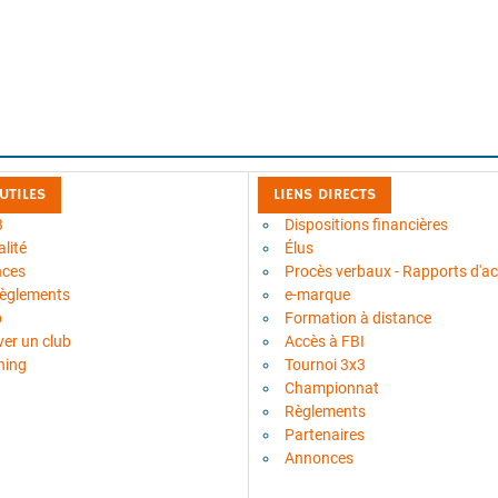
 UTILES
LIENS DIRECTS
B
Dispositions financières
lité
Élus
nces
Procès verbaux - Rapports d'act
règlements
e-marque
b
Formation à distance
ver un club
Accès à FBI
ning
Tournoi 3x3
Championnat
Règlements
Partenaires
Annonces