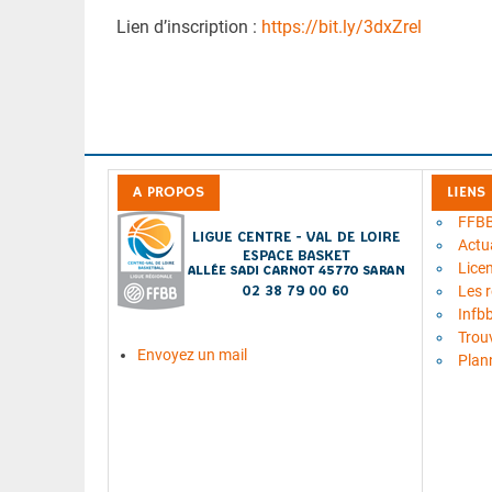
Lien d’inscription :
https://bit.ly/3dxZrel
A PROPOS
LIENS
FFB
Actua
Lice
Les 
Infb
Trou
Envoyez un mail
Plan