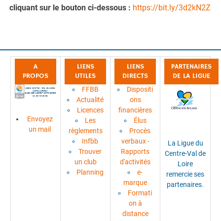
cliquant sur le bouton ci-dessous :
https://bit.ly/3d2kN2Z
A
LIENS
LIENS
PARTENAIRES
PROPOS
UTILES
DIRECTS
DE LA LIGUE
FFBB
Dispositi
Actualité
ons
Licences
financières
Envoyez
Les
Élus
un mail
règlements
Procès
Infbb
verbaux -
La Ligue du
Trouver
Rapports
Centre-Val de
un club
d'activités
Loire
Planning
e-
remercie ses
marque
partenaires.
Formati
on à
distance