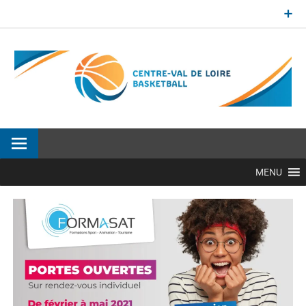
Aller
au
contenu
Site officiel de la Ligue Centre-Val de Loire de BasketBall
MENU