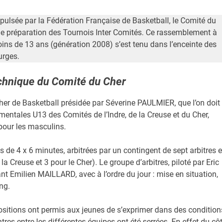
mpulsée par la Fédération Française de Basketball, le Comité du
de préparation des Tournois Inter Comités. Ce rassemblement à
ins de 13 ans (génération 2008) s’est tenu dans l’enceinte des
rges.
echnique du Comité du Cher
er de Basketball présidée par Séverine PAULMIER, que l’on doit
ementales U13 des Comités de l’Indre, de la Creuse et du Cher,
 pour les masculins.
 de 4 x 6 minutes, arbitrées par un contingent de sept arbitres 
a Creuse et 3 pour le Cher). Le groupe d’arbitres, piloté par Eric
t Emilien MAILLARD, avec à l’ordre du jour : mise en situation,
ing.
ositions ont permis aux jeunes de s’exprimer dans des condition
tres entre les différentes équipes ont été serrées. En effet du cô