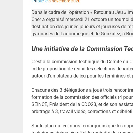
Publié le
3 novembre 2020
D
ans le cadre de l’opération « Retour au Jeu » i
Cher a organisé mercredi 21 octobre un tournoi 
destination des jeunes joueurs et joueuses de mo
gymnases de Ladoumègue et de Gonzalez, à Bou
Une initiative de la Commission T
C’est à la commission technique du Comité du Ch
cette proposition de réunir les sélections départ
autour d’un plateau de jeu pour les féminines et
Chacune des 3 délégations a joué trois rencontres
formation de la commission des officiels (4 pour l
SEINCE, Président de la CDO23, et de son assistan
arbitrage à 3, travail vidéo, corrections et débrief
Sur le plan du jeu, nous remarquons que les opp
techniques riches. En effet la majorité des rencon