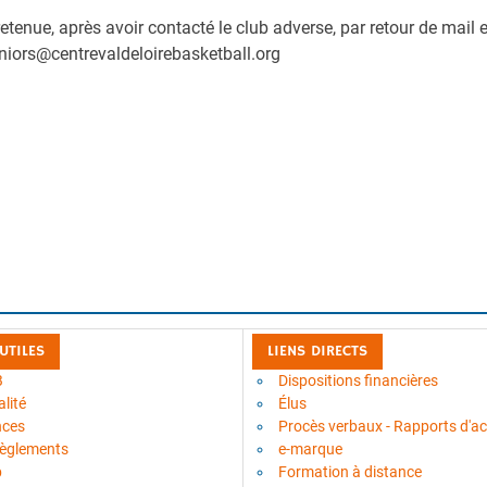
tenue, après avoir contacté le club adverse, par retour de mail e
eniors@centrevaldeloirebasketball.org
 UTILES
LIENS DIRECTS
B
Dispositions financières
lité
Élus
nces
Procès verbaux - Rapports d'act
règlements
e-marque
b
Formation à distance