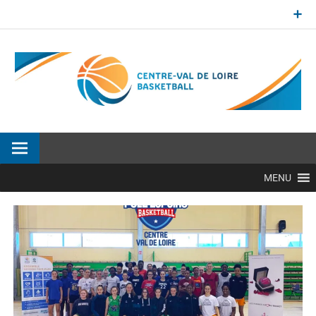
Aller
au
contenu
Site officiel de la Ligue Centre-Val de Loire de BasketBall
MENU