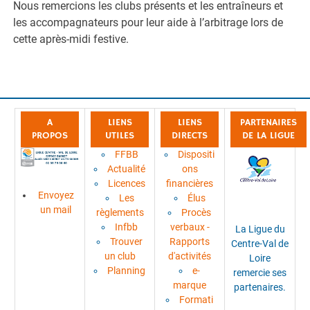
Nous remercions les clubs présents et les entraîneurs et
les accompagnateurs pour leur aide à l’arbitrage lors de
cette après-midi festive.
A
LIENS
LIENS
PARTENAIRES
PROPOS
UTILES
DIRECTS
DE LA LIGUE
FFBB
Dispositi
Actualité
ons
Licences
financières
Envoyez
Les
Élus
un mail
règlements
Procès
Infbb
verbaux -
La Ligue du
Trouver
Rapports
Centre-Val de
un club
d'activités
Loire
Planning
e-
remercie ses
marque
partenaires.
Formati