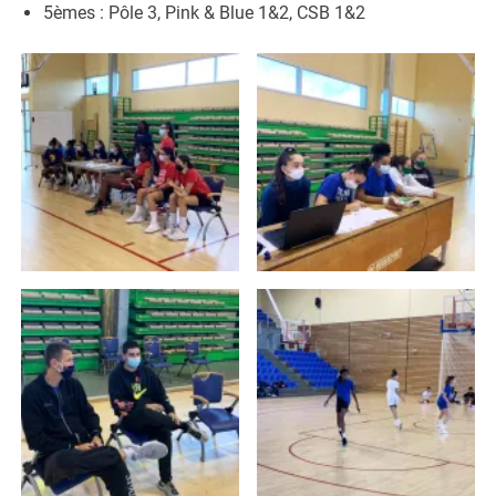
5èmes : Pôle 3, Pink & Blue 1&2, CSB 1&2