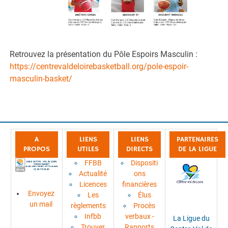
Retrouvez la présentation du Pôle Espoirs Masculin :
https://centrevaldeloirebasketball.org/pole-espoir-
masculin-basket/
A
LIENS
LIENS
PARTENAIRES
PROPOS
UTILES
DIRECTS
DE LA LIGUE
FFBB
Dispositi
Actualité
ons
Licences
financières
Envoyez
Les
Élus
un mail
règlements
Procès
Infbb
verbaux -
La Ligue du
Trouver
Rapports