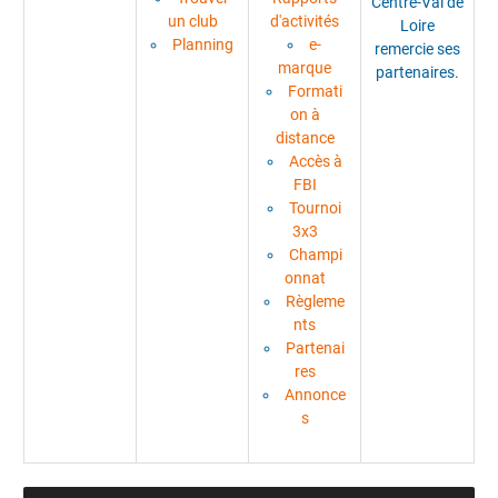
Centre-Val de
un club
d'activités
Loire
Planning
e-
remercie ses
marque
partenaires.
Formati
on à
distance
Accès à
FBI
Tournoi
3x3
Champi
onnat
Règleme
nts
Partenai
res
Annonce
s