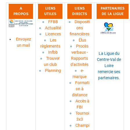
A
LIENS
LIENS
PARTENAIRES
PROPOS
UTILES
DIRECTS
DE LA LIGUE
FFBB
Dispositi
Actualité
ons
Licences
financières
Envoyez
Les
Élus
un mail
règlements
Procès
Infbb
verbaux -
La Ligue du
Trouver
Rapports
Centre-Val de
un club
d'activités
Loire
Planning
e-
remercie ses
marque
partenaires.
Formati
on à
distance
Accès à
FBI
Tournoi
3x3
Champi