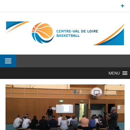
Aller
au
contenu
Site officiel de la Ligue Centre-Val de Loire de BasketBall
MENU